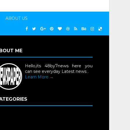
ABOUT US
BOUT ME
Hello,its 48by7news here you
can see everyday Latest news .
Learn More →
ATEGORIES