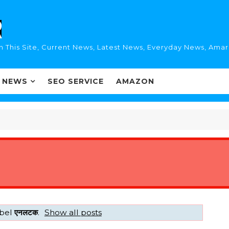
n This Site, Current News, Latest News, Everyday News, Ama
I NEWS
SEO SERVICE
AMAZON
abel
एनलटक
.
Show all posts