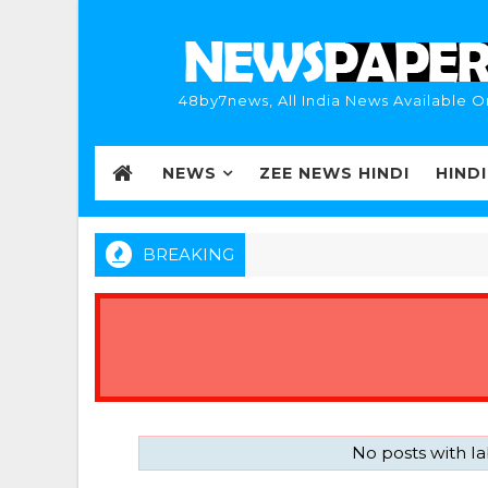
48by7news, All India News Available O
NEWS
ZEE NEWS HINDI
HIND
BREAKING
No posts with l