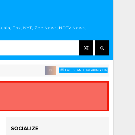
rujala, Fox, NYT, Zee News, NDTV News,
LATEST AND BREAKING HINDI NEWS HEADLINES
SOCIALIZE