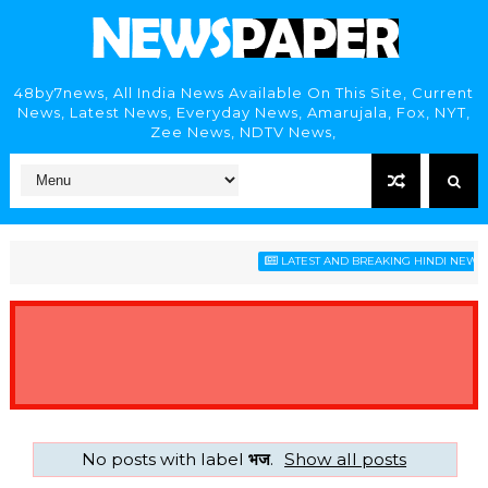
48by7news, All India News Available On This Site, Current
News, Latest News, Everyday News, Amarujala, Fox, NYT,
Zee News, NDTV News,
LATEST AND BREAKING HINDI NEWS H
No posts with label
भज
.
Show all posts