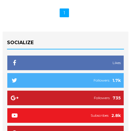
1
SOCIALIZE
Likes
1.7k
Followers
735
Followers
2.8k
Subscribes