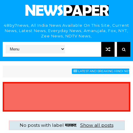
48by7news, All India News Available On This Site, Current
News, Latest News, Everyday News, Amarujala, Fox, NYT,
Zee News, NDTV News,
LATEST AND BREAKING HINDI NEWS H
No posts with label
मलकत
.
Show all posts