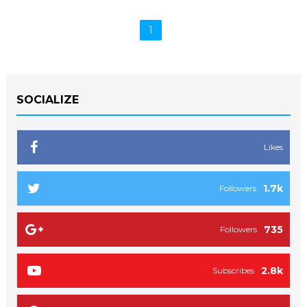
1
SOCIALIZE
Likes
1.7k
Followers
735
Followers
2.8k
Subscribes