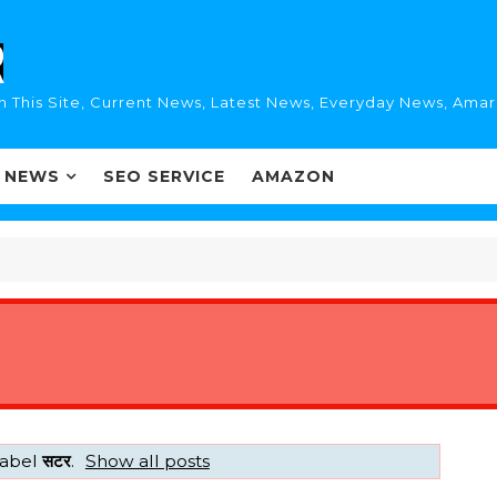
n This Site, Current News, Latest News, Everyday News, Ama
I NEWS
SEO SERVICE
AMAZON
label
सटर
.
Show all posts