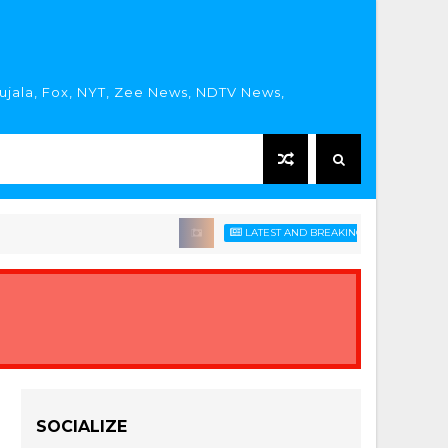
rujala, Fox, NYT, Zee News, NDTV News,
LATEST AND BREAKING HINDI NEWS HEADLIN
SOCIALIZE