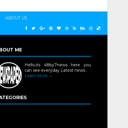
ABOUT US
BOUT ME
Hello,its 48by7news here you
can see everyday Latest news .
Learn More →
ATEGORIES