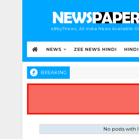
48by7news, All India News Available O
NEWS
ZEE NEWS HINDI
HIND
BREAKING
No posts with 