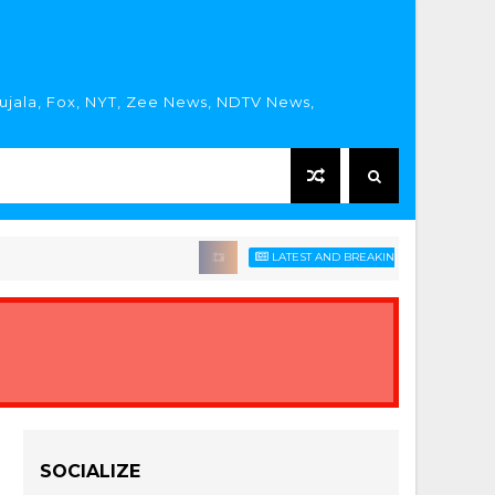
rujala, Fox, NYT, Zee News, NDTV News,
LATEST AND BREAKING HINDI NEWS HEADLIN
SOCIALIZE