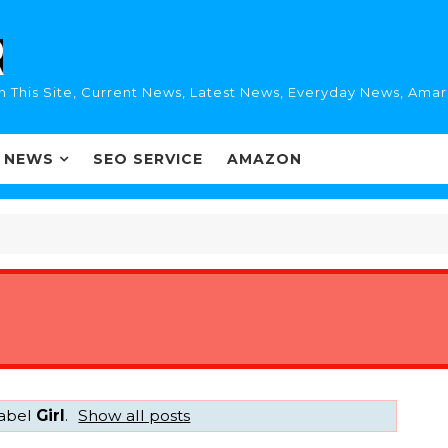
n This Site, Current News, Latest News, Everyday News, Ama
I NEWS
SEO SERVICE
AMAZON
label
Girl
.
Show all posts