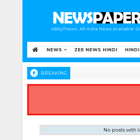
48by7news, All India News Available O
NEWS
ZEE NEWS HINDI
HIND
BREAKING
No posts with 