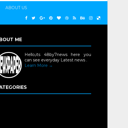
ABOUT US
BOUT ME
Hello,its 48by7news here you
can see everyday Latest news .
Learn More →
ATEGORIES