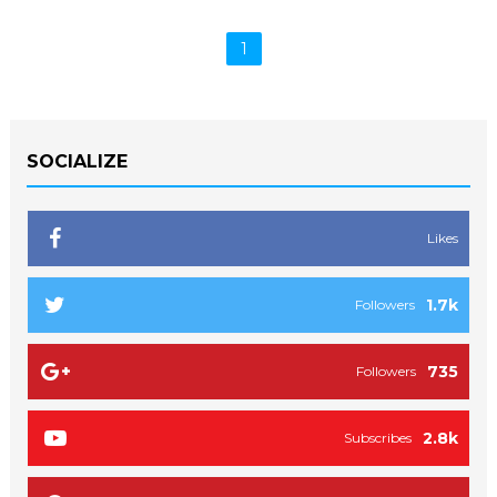
1
SOCIALIZE
Likes
1.7k
Followers
735
Followers
2.8k
Subscribes