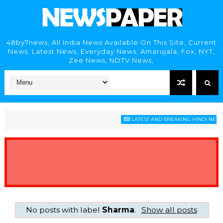
48by7news, All India News Available On This Site, Current
News, Latest News, Everyday News, Amarujala, Fox, NYT,
Zee News, NDTV News,
LATEST AND BREAKING HINDI NEWS 
No posts with label
Sharma
.
Show all posts