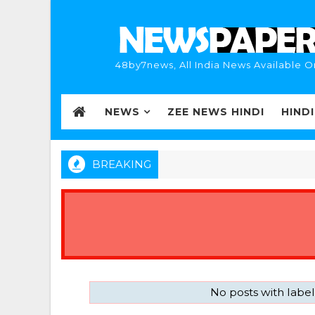
48by7news, All India News Available O
NEWS
ZEE NEWS HINDI
HIND
BREAKING
No posts with labe