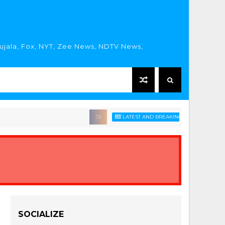
rujala, Fox, NYT, Zee News, NDTV News,
LATEST AND BREAKING HINDI NEWS HEADLIN
SOCIALIZE