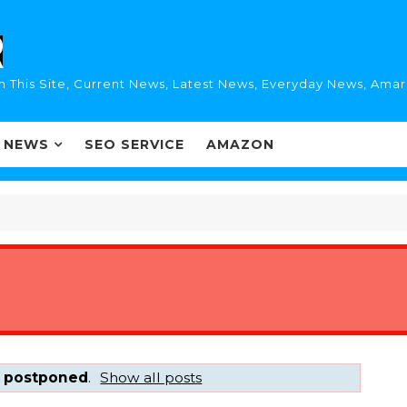
n This Site, Current News, Latest News, Everyday News, Ama
I NEWS
SEO SERVICE
AMAZON
l
postponed
.
Show all posts