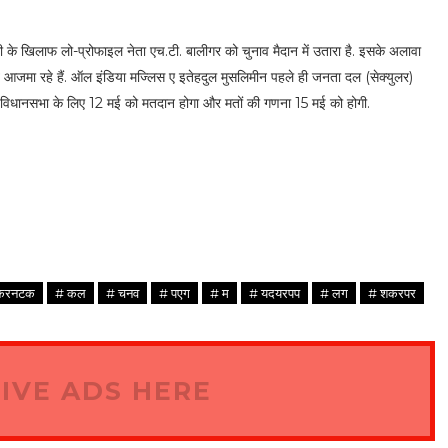
मंत्री के खिलाफ लो-प्रोफाइल नेता एच.टी. बालीगर को चुनाव मैदान में उतारा है. इसके अलावा
मत आजमा रहे हैं. ऑल इंडिया मज्लिस ए इतेहदुल मुसलिमीन पहले ही जनता दल (सेक्युलर)
 विधानसभा के लिए 12 मई को मतदान होगा और मतों की गणना 15 मई को होगी.
करनटक
# कल
# चनव
# पएग
# म
# यदयरपप
# लग
# शकरपर
IVE ADS HERE