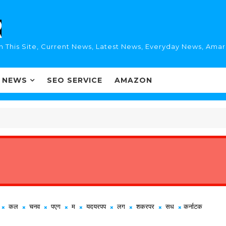
n This Site, Current News, Latest News, Everyday News, Ama
I NEWS
SEO SERVICE
AMAZON
कल
चनव
पएग
म
यदयरपप
लग
शकरपर
सध
कर्नाटक