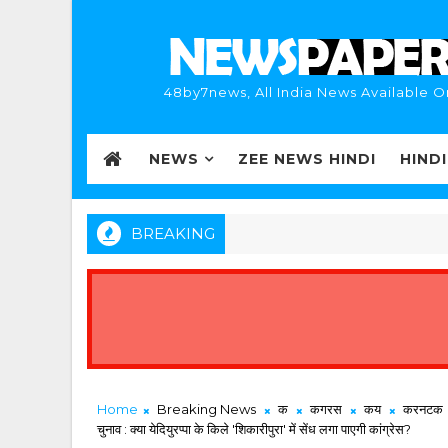
48by7news, All India News Available O
NEWS
ZEE NEWS HINDI
HIND
BREAKING
Home
Breaking News
क
कगरस
कय
करनटक
चुनाव : क्या येदियुरप्पा के किले 'शिकारीपुरा' में सेंध लगा पाएगी कांग्रेस?