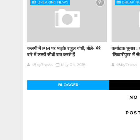
BREAKING NEWS
BREAKIN
कलगी में PM पर भड़के राहुल गांधी, बोले- मेरे
कर्नाटक चुनाव : क्
बारे में उल्टी सीधी बात करते हैं
'शिकारीपुरा' में स
48by7news
May 04, 2018
48by7news
BLOGGER
NO
POS