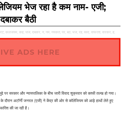
ॉलेजियम भेज रहा है कम नाम- एजी;
 दबाकर बैठी
रट,
कलजयम,
कह,
जज,
दबकर,
न,
नम,
नयकत,
पर,
बठ,
भज,
रह,
ववद,
सफरश,
सरकर,
ह,
IVE ADS HERE
े मुद्दे पर सरकार और न्यायपालिका के बीच जारी विवाद शुक्रवार को काफी तल्ख हो गया।
वाई के दौरान अटॉर्नी जनरल (एजी) ने केंद्र की ओर से कॉलेजियम को आड़े हाथों लेते हुए
िफारिश की जा रही है।