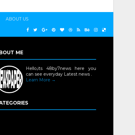
ABOUT US
BOUT ME
Hello,its 48by7news here you
can see everyday Latest news .
Learn More →
ATEGORIES