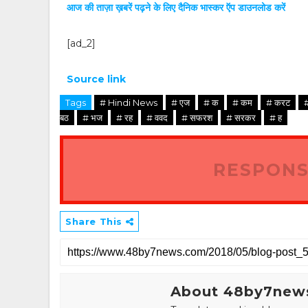
आज की ताज़ा ख़बरें पढ़ने के लिए दैनिक भास्कर ऍप डाउनलोड करें
[ad_2]
Source link
Tags
# Hindi News
# एज
# क
# कम
# करट
बठ
# भज
# रह
# ववद
# सफरश
# सरकर
# ह
RESPONS
Share This
About 48by7new