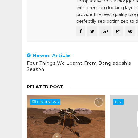
Templatesyard is a blogger r
with premium looking layout
provide the best quality blo
perfectlly seo optimized to de
Newer Article
Four Things We Learnt From Bangladesh's
Season
RELATED POST
HINDI NEWS
BJP