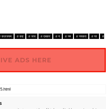
# कलजयम
# कह
# जज
# दबकर
# न
# नम
# नयकत
# पर
#
IVE ADS HERE
s