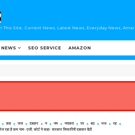
n This Site, Current News, Latest News, Everyday News, Ama
I NEWS
SEO SERVICE
AMAZON
कह
जज
दबकर
न
नम
नयकत
पर
बठ
भज
रह
भेज रहा है कम नाम- एजी; कोर्ट ने कहा- सरकार सिफारिशें दबाकर बैठी