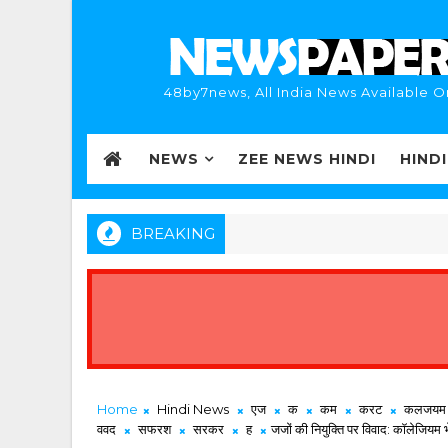
48by7news, All India News Available O
NEWS
ZEE NEWS HINDI
HIND
BREAKING
Home
Hindi News
एज
क
कम
करट
कलजयम
ववद
सफरश
सरकर
ह
जजों की नियुक्ति पर विवाद: कॉलेजियम 