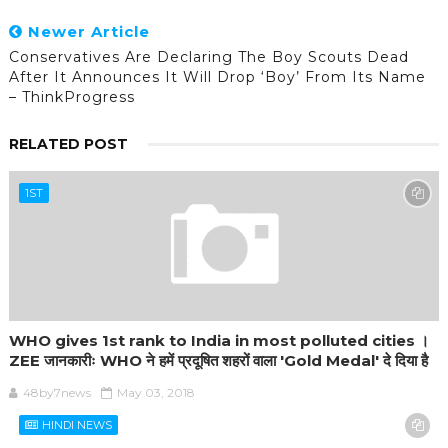
Newer Article
Conservatives Are Declaring The Boy Scouts Dead
After It Announces It Will Drop ‘boy’ From Its Name
– ThinkProgress
RELATED POST
1ST
WHO gives 1st rank to India in most polluted cities ।
ZEE जानकारीः WHO ने हमें प्रदूषित शहरों वाला 'Gold Medal' दे दिया है
48by7news
May 03, 2018
HINDI NEWS