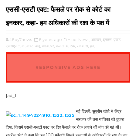
एससी-एसटी एक्ट: फैसले पर रोक से कोर्ट का
इनकार, कहा- हम अधिकारों की रक्षा के पक्ष में
48by7news
8 years ago
Hindi News,
अधकर,
इनकर,
एकट,
एससएसट,
क,
करट,
कह,
पकष,
पर,
फसल,
म,
रक,
रकष,
स,
हम,
RESPONSIVE ADS HERE
[ad_1]
नई दिल्ली. सुप्रीम कोर्ट ने केंद्र
सरकार की उस याचिका को ठुकरा
दिया, जिसमें एससी-एसटी एक्ट पर दिए फैसले पर रोक लगाने की मांग की गई थी।
सुप्रीम कोर्ट ने कहा कि हम 100 फीसदी पिछड़े समुदायों के अधिकारों की रक्षा के पक्ष