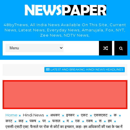
48by7news, All India News Available On This Site, Current
News, Latest News, Everyday News, Amarujala, Fox, NYT,
Zee News, NDTV News,
आज का 
LATEST AND BREAKING HINDI NEWS HEADLINES
Home
Hindi News
अधकर
इनकर
एकट
एससएसट
क
करट
कह
पकष
पर
फसल
म
रक
रकष
स
हम
एससी-एसटी एक्ट: फैसले पर रोक से कोर्ट का इनकार, कहा- हम अधिकारों की रक्षा के पक्ष में