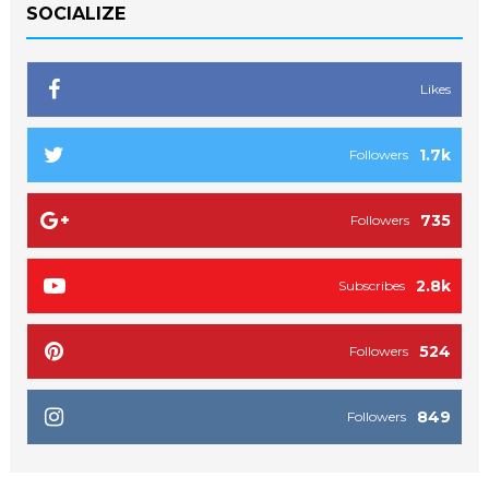
SOCIALIZE
Likes
1.7k
Followers
735
Followers
2.8k
Subscribes
524
Followers
849
Followers