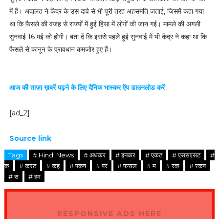
में हैं। अदालत ने केंद्र के उस दावे से भी पूरी तरह अहसमति जताई, जिसमें कहा गया
था कि फैसले की वजह से राज्यों में हुई हिंसा में लोगों की जान गई। मामले की अगली
सुनवाई 16 मई को होगी। बता दें कि इससे पहले हुई सुनवाई में भी केंद्र ने कहा था कि
फैसले से कानून के प्रावधान कमजोर हुए हैं।
आज की ताज़ा ख़बरें पढ़ने के लिए दैनिक भास्कर ऍप डाउनलोड करें
[ad_2]
Source link
Tags
# Hindi News
# अधकर
# इनकर
# एकट
# एससएसट
#
क
# करट
# कह
# पकष
# पर
# फसल
# म
# रक
# रकष
# स
# हम
RESPONSIVE ADS HERE