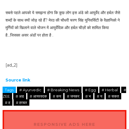
सबसे पहले आपको ये समझना होगा कि कुछ लोग इस अंडे को आयुर्वेद और हर्बल जैसे
शब्दों के साथ क्यों जोड़ रहे हैं? मेरठ की चौधरी चरण सिंह यूनिवर्सिटी के वैज्ञानिको ने
मुर्गियों को खिलाने वाले भोजन में आयुर्वेदिक और हर्बल चीज़ों को शामिल किया
है...जिसका असर अंडों पर होता है .
[ad_2]
Source link
Tags
# Ayurvedic
# Breaking News
# Egg
# Herbal
#
ZEE
# अड
# आयरवदक
# कय
# जनकर
# भ
# य
# सकत
# ह
# हरबल
RESPONSIVE ADS HERE