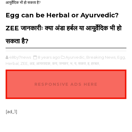
आयुर्वेदिक भी हो सकता है?
Egg can be Herbal or Ayurvedic?
ZEE जानकारीः क्या अंडा हर्बल या आयुर्वेदिक भी हो
सकता है?
48by7news
8 years ago
Ayurvedic,
Breaking News,
Egg,
Herbal,
ZEE,
अड,
आयरवदक,
कय,
जनकर,
भ,
य,
सकत,
ह,
हरबल,
RESPONSIVE ADS HERE
[ad_1]