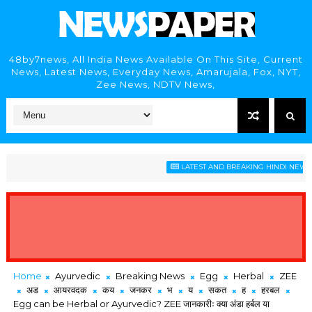
48by7news, All India News Available On This Site, Current
News, Latest News, Everyday News, Amarujala, Fox, NYT,
Zee News, NDTV News,
LATEST AND BREAKING HINDI NEWS HE
Home
Ayurvedic
Breaking News
Egg
Herbal
ZEE
अड
आयरवदक
कय
जनकर
भ
य
सकत
ह
हरबल
Egg can be Herbal or Ayurvedic? ZEE जानकारीः क्या अंडा हर्बल या