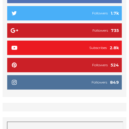
1.7k
Followers
735
Followers
2.8k
Subscribes
524
Followers
849
Followers