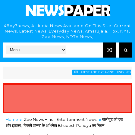
48by7news, All India News Available On This Site, Current
News, Latest News, Everyday News, Amarujala, Fox, NYT,
Zee News, NDTV News,
LATEST AND BREAKING HINDI NEWS HE
Home
Zee News Hindi: Entertainment News
बॉलीवुड को एक
और झटका, 'विक्की डोनर' के अभिनेता Bhupesh Pandya का निधन