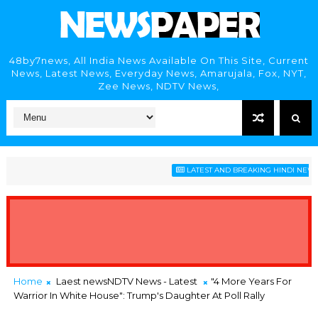
48by7news, All India News Available On This Site, Current
News, Latest News, Everyday News, Amarujala, Fox, NYT,
Zee News, NDTV News,
LATEST AND BREAKING HINDI NEWS HE
Home
Laest newsNDTV News - Latest
"4 More Years For
Warrior In White House": Trump's Daughter At Poll Rally