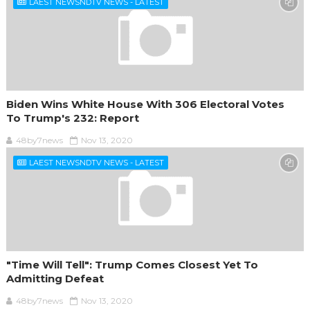
LAEST NEWSNDTV NEWS - LATEST
Biden Wins White House With 306 Electoral Votes
To Trump's 232: Report
48by7news
Nov 13, 2020
LAEST NEWSNDTV NEWS - LATEST
"Time Will Tell": Trump Comes Closest Yet To
Admitting Defeat
48by7news
Nov 13, 2020