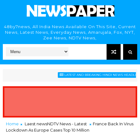
48by7news, All India News Available On This Site, Current
News, Latest News, Everyday News, Amarujala, Fox, NYT,
Zee News, NDTV News,
LATEST AND BREAKING HINDI NEWS HEADLINES
Home
Laest newsNDTV News - Latest
France Back In Virus
Lockdown As Europe Cases Top 10 Million