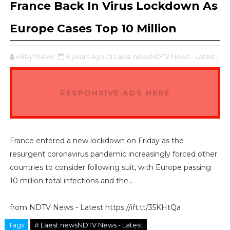
France Back In Virus Lockdown As
Europe Cases Top 10 Million
48by7news
6 years ago
Laest newsNDTV News - Latest,
RESPONSIVE ADS HERE
France entered a new lockdown on Friday as the
resurgent coronavirus pandemic increasingly forced other
countries to consider following suit, with Europe passing
10 million total infections and the...
from NDTV News - Latest https://ift.tt/35KHtQa
Tags
# Laest newsNDTV News - Latest