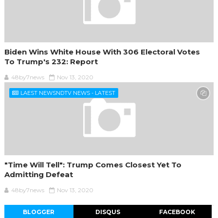
Biden Wins White House With 306 Electoral Votes
To Trump's 232: Report
48by7news
Nov 13, 2020
LAEST NEWSNDTV NEWS - LATEST
"Time Will Tell": Trump Comes Closest Yet To
Admitting Defeat
48by7news
Nov 13, 2020
BLOGGER
DISQUS
FACEBOOK