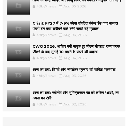
आज का शब्द: व्याघ्र और विष्णु विराट की कविता- धनुर्धारी तन गए हैं
48by7news
Aug 05, 2026
Crisil: FY27 में 7-9% बढ़ेगा संगठित सेकंड हैंड कार बाजार!
पहली बार कार खरीदने वाले बनेंगे सबसे बड़े ग्राहक
48by7news
Aug 04, 2026
CWG 2026: आखिर क्यों भावुक हुए नीरज चोपड़ा? रजत पदक
जीतने के बाद सुनाई 10 महीने के संघर्ष की कहानी
48by7news
Aug 04, 2026
आज का शब्द: विपंची और जयशंकर प्रसाद की कविता 'प्रत्याशा'
48by7news
Aug 03, 2026
आज का शब्द: नवोन्मेष और सुमित्रानंदन पंत की कविता 'आओ, हम
अपना मन टोवें'
48by7news
Aug 02, 2026