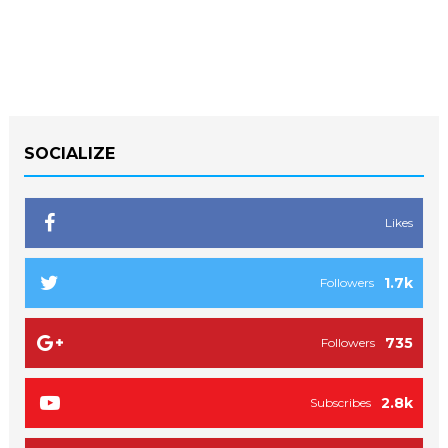
SOCIALIZE
Likes
1.7k
Followers
735
Followers
2.8k
Subscribes