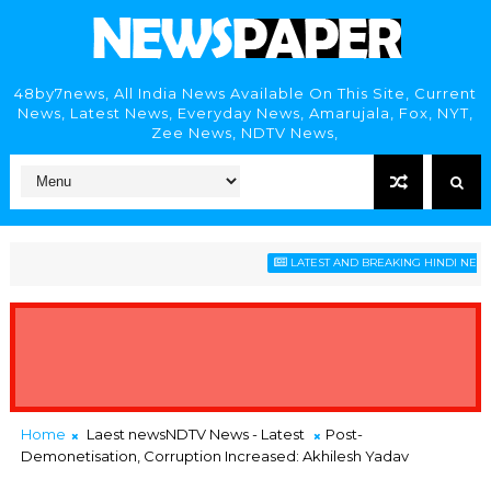
48by7news, All India News Available On This Site, Current
News, Latest News, Everyday News, Amarujala, Fox, NYT,
Zee News, NDTV News,
LATEST AND BREAKING HINDI NEWS HE
Home
Laest newsNDTV News - Latest
Post-
Demonetisation, Corruption Increased: Akhilesh Yadav