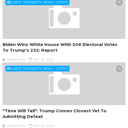
LAEST NEWSNDTV NEWS - LATEST
Biden Wins White House With 306 Electoral Votes
To Trump's 232: Report
48by7news
Nov 13, 2020
LAEST NEWSNDTV NEWS - LATEST
"Time Will Tell": Trump Comes Closest Yet To
Admitting Defeat
48by7news
Nov 13, 2020