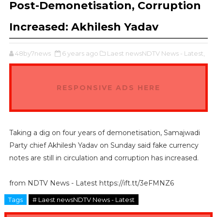
Post-Demonetisation, Corruption
Increased: Akhilesh Yadav
48by7news
6 years ago
Laest newsNDTV News - Latest,
RESPONSIVE ADS HERE
Taking a dig on four years of demonetisation, Samajwadi
Party chief Akhilesh Yadav on Sunday said fake currency
notes are still in circulation and corruption has increased.
from NDTV News - Latest https://ift.tt/3eFMNZ6
Tags
# Laest newsNDTV News - Latest