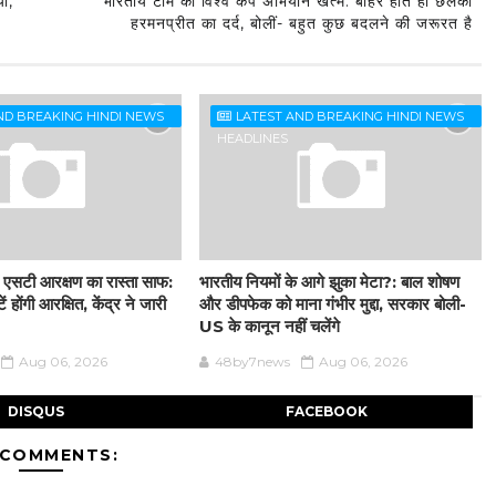
या,
भारतीय टीम का विश्व कप अभियान खत्म: बाहर होते ही छलका
हरमनप्रीत का दर्द, बोलीं- बहुत कुछ बदलने की जरूरत है
ND BREAKING HINDI NEWS
LATEST AND BREAKING HINDI NEWS
HEADLINES
ं एसटी आरक्षण का रास्ता साफ:
भारतीय नियमों के आगे झुका मेटा?: बाल शोषण
 होंगी आरक्षित, केंद्र ने जारी
और डीपफेक को माना गंभीर मुद्दा, सरकार बोली-
US के कानून नहीं चलेंगे
Aug 06, 2026
48by7news
Aug 06, 2026
DISQUS
FACEBOOK
 COMMENTS: