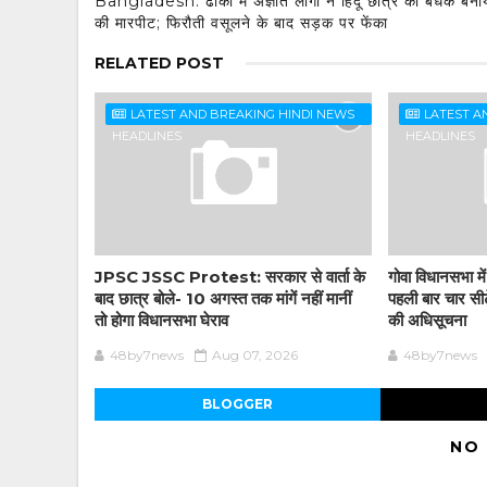
Bangladesh: ढाका में अज्ञात लोगों ने हिंदू छात्र को बंधक बना
की मारपीट; फिरौती वसूलने के बाद सड़क पर फेंका
RELATED POST
LATEST AND BREAKING HINDI NEWS
LATEST A
HEADLINES
HEADLINES
JPSC JSSC Protest: सरकार से वार्ता के
गोवा विधानसभा मे
बाद छात्र बोले- 10 अगस्त तक मांगें नहीं मानीं
पहली बार चार सीटें
तो होगा विधानसभा घेराव
की अधिसूचना
48by7news
Aug 07, 2026
48by7news
BLOGGER
NO