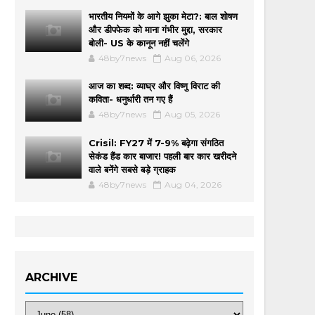
भारतीय नियमों के आगे झुका मेटा?: बाल शोषण
और डीपफेक को माना गंभीर मुद्दा, सरकार
बोली- US के कानून नहीं चलेंगे
48by7news
Aug 06, 2026
आज का शब्द: व्याघ्र और विष्णु विराट की
कविता- धनुर्धारी तन गए हैं
48by7news
Aug 05, 2026
Crisil: FY27 में 7-9% बढ़ेगा संगठित
सेकंड हैंड कार बाजार! पहली बार कार खरीदने
वाले बनेंगे सबसे बड़े ग्राहक
48by7news
Aug 04, 2026
ARCHIVE