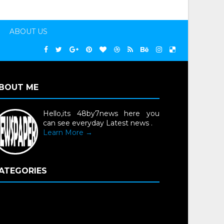
ABOUT US
BOUT ME
Hello,its 48by7news here you
can see everyday Latest news .
Learn More →
ATEGORIES