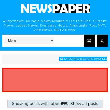
48by7news, All India News Available On This Site, Current
News, Latest News, Everyday News, Amarujala, Fox, NYT,
Zee News, NDTV News,
LATEST AND BREAKING HINDI NEWS HE
Showing posts with label
अमत
.
Show all posts