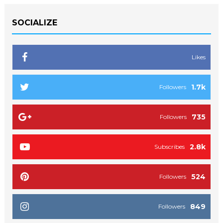
SOCIALIZE
Likes
1.7k
Followers
735
Followers
2.8k
Subscribes
524
Followers
849
Followers