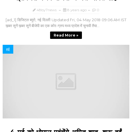
48by7news
8 years ago
0
[ad_1] डिजिटल ब्यूरो, नई दिल्ली Updated Fri, 04 May 2018 09:06 AM IST
ख़बर सुनें ख़बर सुनें बीजेपी का एक कोर-ग्रुप मध्य प्रदेश में चुनावी तैया...
Read More »
हई