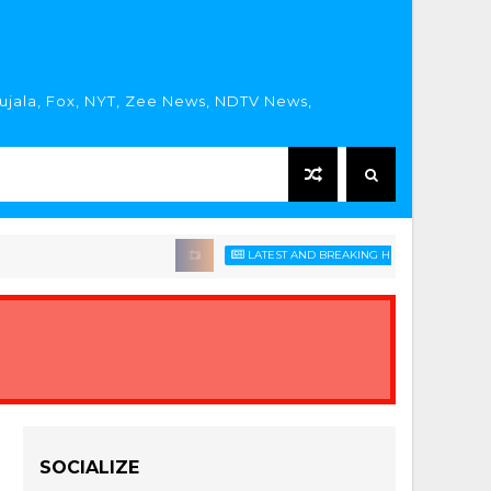
rujala, Fox, NYT, Zee News, NDTV News,
LATEST AND BREAKING HINDI NEWS HEADLINES
SOCIALIZE