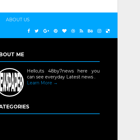
ABOUT US
BOUT ME
Hello,its 48by7news here you
can see everyday Latest news .
Learn More →
ATEGORIES