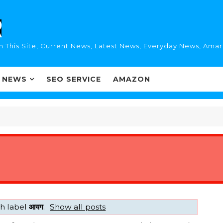
n This Site, Current News, Latest News, Everyday News, Ama
I NEWS
SEO SERVICE
AMAZON
th label
आयग
.
Show all posts