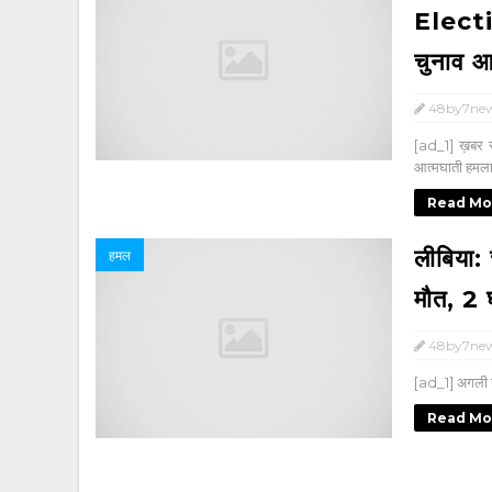
Electi
चुनाव आय
48by7ne
[ad_1] ख़बर सु
आत्मघाती हमलाव
Read Mo
लीबिया: 
हमल
मौत, 2
48by7ne
[ad_1] अगली 
Read Mo