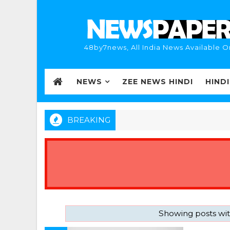
48by7news, All India News Available O
NEWS
ZEE NEWS HINDI
HIND
BREAKING
Showing posts wi