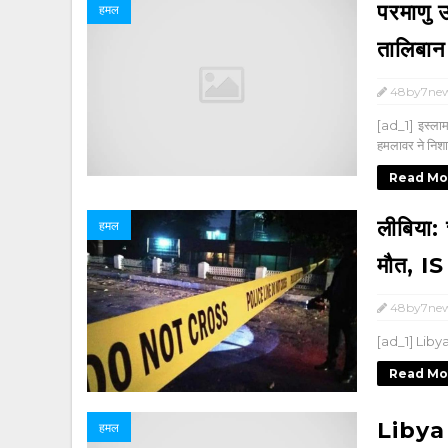
परमाणु 
हमल
तालिबा
48by7ne
[ad_1] इस्ला
हमलावर ने निशान
Read Mo
लीबिया:
हमल
मौत, IS 
48by7ne
[ad_1] Libya 
Read Mo
Libya
हमल