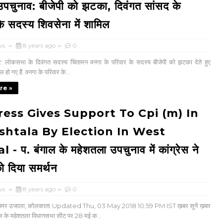
पचुनाव: बीजेपी को झटका, दिवंगत सांसद के
े सदस्य शिवसेना में शामिल
ws
8 years ago
0
 लोकसभा के दिवंगत सदस्य चिंतामन वनगा के परिवार के सदस्य बीजेपी को झटका देते हुए
ल हो गए हैं. वनगा के परिवार के...
re »
ess Gives Support To Cpi (m) In
htala By Election In West
- प. बंगाल के महेशतला उपचुनाव में कांग्रेस ने
ो दिया समर्थन
ws
8 years ago
0
ो, अमर उजाला, कोलकाता Updated Thu, 03 May 2018 10:59 PM IST ख़बर सुनें ख़बर
ंगाल के महेशतला विधानसभा सीट पर 28 मई क...