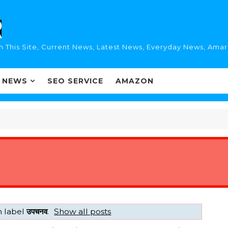
n This Site, Current News, Latest News, Everyday News, Ama
I NEWS
SEO SERVICE
AMAZON
h label
उपचनव
.
Show all posts