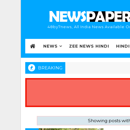
48by7news, All India News Available O
NEWS
ZEE NEWS HINDI
HIND
BREAKING
Showing posts wit