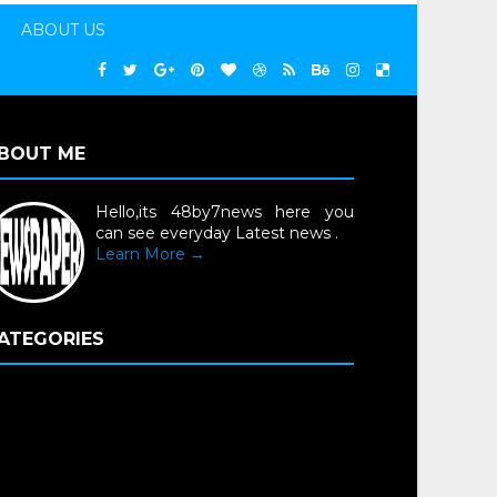
ABOUT US
BOUT ME
Hello,its 48by7news here you
can see everyday Latest news .
Learn More →
ATEGORIES