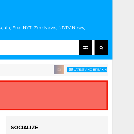
rujala, Fox, NYT, Zee News, NDTV News,
LATEST AND BREAKING HINDI NEWS HEADLIN
SOCIALIZE