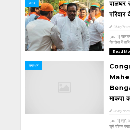
पालघर उ
ससद
परिवार क
48by7ne
[ad_1] पालघर:
शिवसेना में शामि
Read Mo
Congr
समरथन
Mahes
Bengal 
माकपा क
48by7ne
[ad_1] ब्यूर
सुनें पश्चिम ब