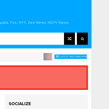
rujala, Fox, NYT, Zee News, NDTV News,
LATEST AND BREAKING HINDI NEWS HEADLIN
SOCIALIZE