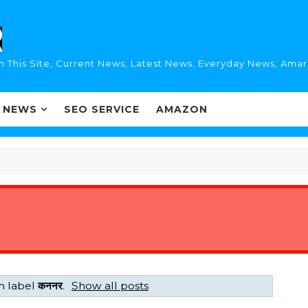
n This Site, Current News, Latest News, Everyday News, Ama
I NEWS
SEO SERVICE
AMAZON
h label
कननर
.
Show all posts