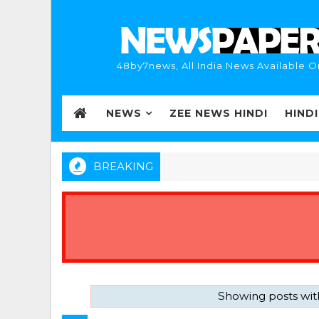
48by7news, All India News Available O
NEWS
ZEE NEWS HINDI
HIND
BREAKING
Showing posts wit