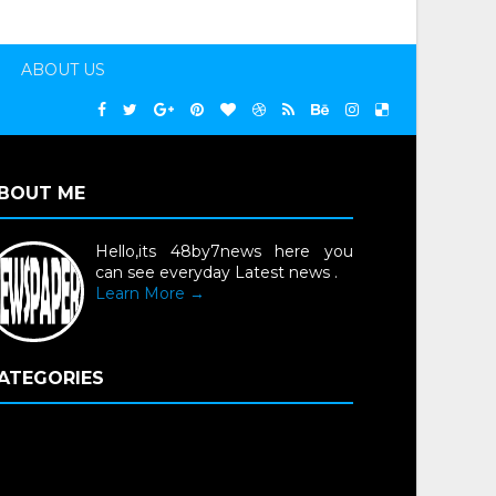
ABOUT US
BOUT ME
Hello,its 48by7news here you
can see everyday Latest news .
Learn More →
ATEGORIES