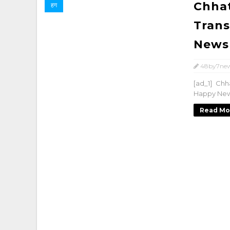
Chhat
हग
Trans
News - छ
48by7ne
[ad_1] Chh
Happy News - 
Read Mo