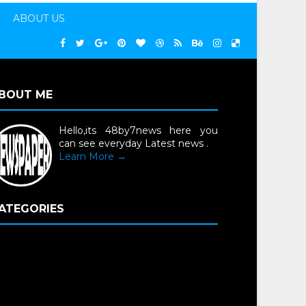
ABOUT US
BOUT ME
Hello,its 48by7news here you
can see everyday Latest news .
Learn More →
ATEGORIES