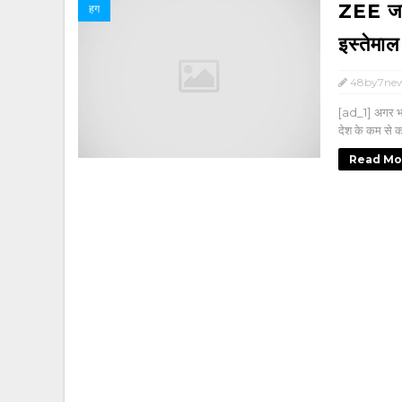
ZEE जान
हग
इस्तेमाल
48by7ne
[ad_1] अगर भा
देश के कम से 
Read Mo