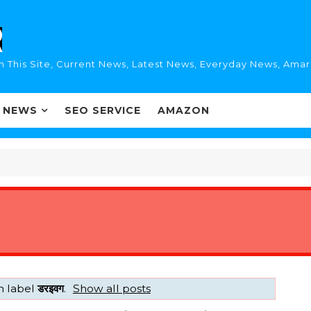
n This Site, Current News, Latest News, Everyday News, Ama
I NEWS
SEO SERVICE
AMAZON
h label
डरइवग
.
Show all posts