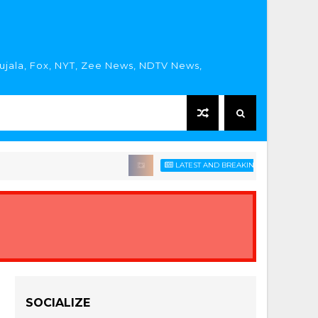
rujala, Fox, NYT, Zee News, NDTV News,
LATEST AND BREAKING HINDI NEWS HEADLIN
SOCIALIZE