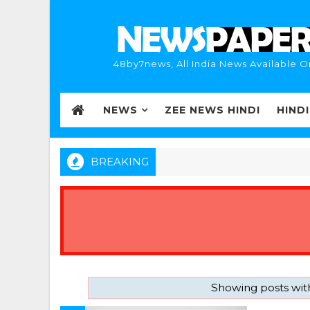
48by7news, All India News Available O
NEWS
ZEE NEWS HINDI
HIND
BREAKING
Showing posts wit