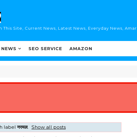
n This Site, Current News, Latest News, Everyday News, Ama
I NEWS
SEO SERVICE
AMAZON
h label
नरमल
.
Show all posts