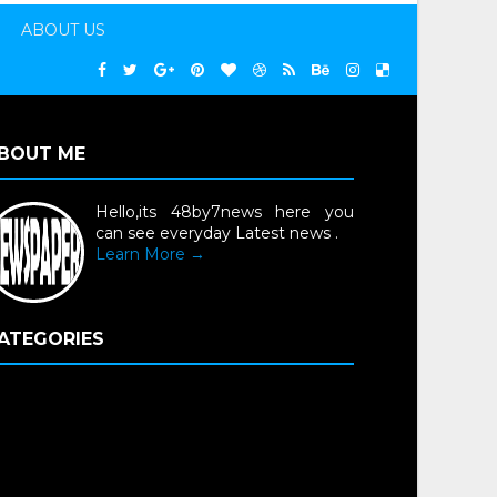
ABOUT US
BOUT ME
Hello,its 48by7news here you
can see everyday Latest news .
Learn More →
ATEGORIES