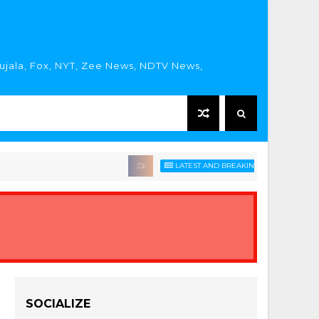
rujala, Fox, NYT, Zee News, NDTV News,
LATEST AND BREAKING HINDI NEWS HEADLIN
SOCIALIZE