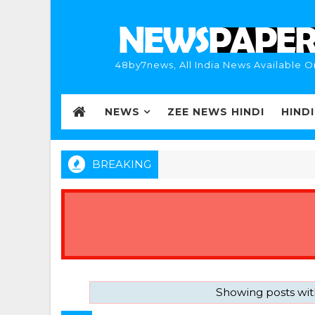
48by7news, All India News Available O
NEWS
ZEE NEWS HINDI
HIND
BREAKING
Showing posts wit