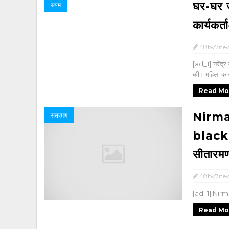
घर-घर जा
सषम
कार्यकर्
48by7ne
[ad_1] नरेंद्र 
की। महिला कार्य
Read Mo
Nirma
सतरमण
black 
सीतारमण
48by7ne
[ad_1] Nirm
Read Mo