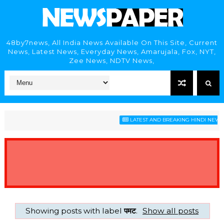
48by7news, All India News Available On This Site, Current
News, Latest News, Everyday News, Amarujala, Fox, NYT,
Zee News, NDTV News,
LATEST AND BREAKING HINDI NEWS H
Showing posts with label
पमट
.
Show all posts