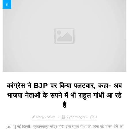
ह
कांग्रेस ने BJP पर किया पलटवार, कहा- अब
भाजपा नेताओं के सपने में भी राहुल गांधी आ रहे
हैं
48by7news
8 years ago
0
[ad_1] नई दिल्ली: प्रधानमंत्री नरेंद्र मोदी द्वारा राहुल गांधी को ‘बिना पढ़े भाषण देने’ की