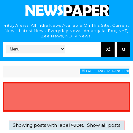
48by7news, All India News Available On This Site, Current
News, Latest News, Everyday News, Amarujala, Fox, NYT,
Zee News, NDTV News,
LATEST AND BREAKING HINDI N
Showing posts with label
पलटवर
.
Show all posts