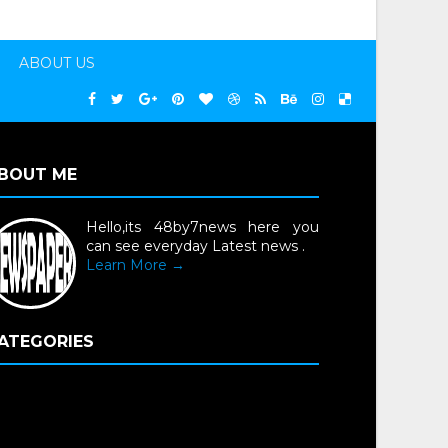
ABOUT US
BOUT ME
Hello,its 48by7news here you
can see everyday Latest news .
Learn More →
ATEGORIES