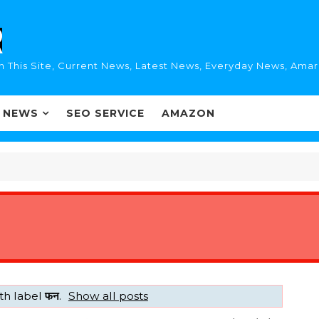
n This Site, Current News, Latest News, Everyday News, Ama
I NEWS
SEO SERVICE
AMAZON
th label
फन
.
Show all posts