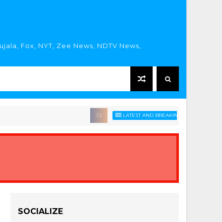
rujala, Fox, NYT, Zee News, NDTV News,
LATEST AND BREAKING HINDI NEWS HEADLI
SOCIALIZE