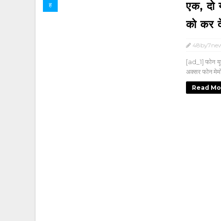
एक, दो 
ह
को कर दे
48by7ne
[ad_1] फोन यूज
अक्सर फोन मेमोर
Read Mo