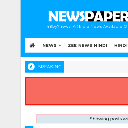
48by7news, All India News Available O
NEWS
ZEE NEWS HINDI
HIND
BREAKING
Showing posts wi