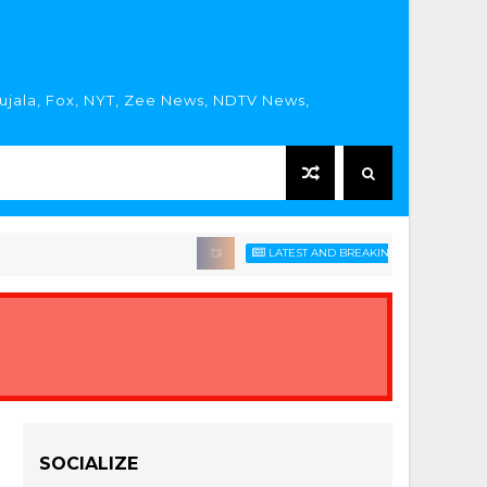
rujala, Fox, NYT, Zee News, NDTV News,
LATEST AND BREAKING HINDI NEWS HEADLI
SOCIALIZE