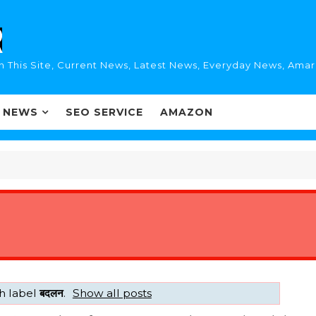
n This Site, Current News, Latest News, Everyday News, Ama
I NEWS
SEO SERVICE
AMAZON
h label
बदलन
.
Show all posts