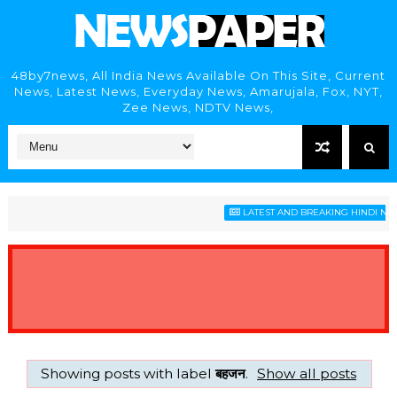
48by7news, All India News Available On This Site, Current
News, Latest News, Everyday News, Amarujala, Fox, NYT,
Zee News, NDTV News,
LATEST AND BREAKING HINDI NEWS
Showing posts with label
बहजन
.
Show all posts