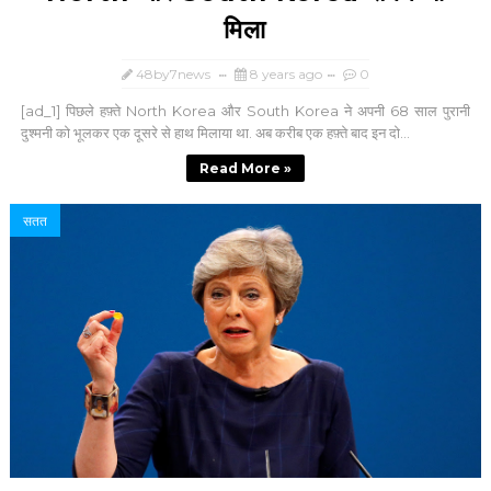
मिला
48by7news
8 years ago
0
[ad_1] पिछले हफ़्ते North Korea और South Korea ने अपनी 68 साल पुरानी
दुश्मनी को भूलकर एक दूसरे से हाथ मिलाया था. अब करीब एक हफ़्ते बाद इन दो...
Read More »
सतत