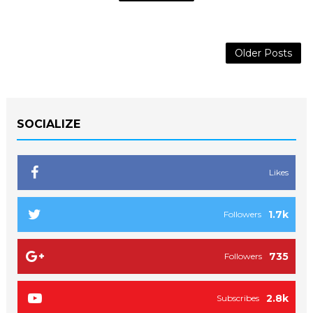
Older Posts
SOCIALIZE
Likes
1.7k
Followers
735
Followers
2.8k
Subscribes