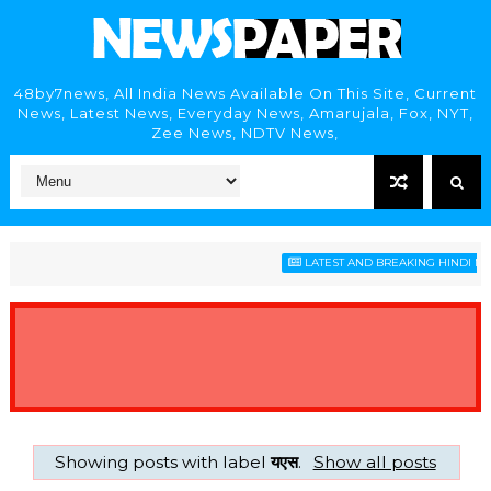
48by7news, All India News Available On This Site, Current
News, Latest News, Everyday News, Amarujala, Fox, NYT,
Zee News, NDTV News,
LATEST AND BREAKING HINDI NEW
Showing posts with label
यएस
.
Show all posts