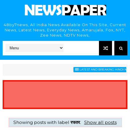
48by7news, All India News Available On This Site, Current
News, Latest News, Everyday News, Amarujala, Fox, NYT,
Zee News, NDTV News,
LATEST AND BREAKING HINDI NEWS
Showing posts with label
रफतर
.
Show all posts