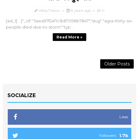
48by7news
8 years ago
0
[ad_1] {"_id":"5aea97f24f1c1b87098b7847","slug":"agra-thirty-six-
people-died-due-to-storm","typ...
Read More »
Older Posts
SOCIALIZE
Likes
1.7k
Followers