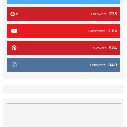
735
Followers
2.8k
Subscribes
524
Followers
849
Followers