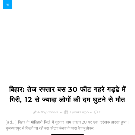
स
बिहार: तेज रफ्तार बस 30 फीट गहरे गड्ढे में
गिरी, 12 से ज्यादा लोगों की दम घुटने से मौत
48by7news
8 years ago
0
[ad_1] बिहार के मोतिहारी जिले में गुरुवार शाम एनएच 28 पर एक दर्दनाक हादसा हुआ।
मुजफ्फरपुर से दिल्ली जा रही बस कोटवा बेलवा के पास बेकाबू होकर...