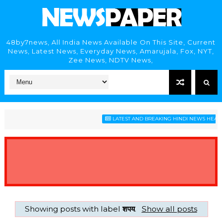
48by7news, All India News Available On This Site, Current
News, Latest News, Everyday News, Amarujala, Fox, NYT,
Zee News, NDTV News,
LATEST AND BREAKING HINDI NEWS HEADLIN
Showing posts with label
शपय
.
Show all posts