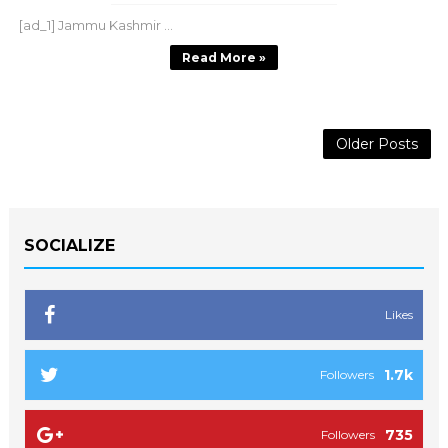
[ad_1] Jammu Kashmir ...
Read More »
Older Posts
SOCIALIZE
Likes
1.7k
Followers
735
Followers