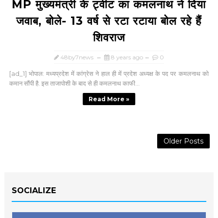
MP मुख्‍यमंत्री के ट्वीट का कमलनाथ ने दिया
जवाब, बोले- 13 वर्ष से रटा रटाया बोल रहे हैं
शिवराज
48by7news
8 years ago
0
[ad_1] भोपाल: मध्‍यप्रदेश में कांग्रेस ने हाल ही में प्रदेश अध्‍यक्ष के पद पर कमलनाथ को
कमान सौंपी है. इस ताजापोशी के बाद से ही कमलनाथ काफी...
Read More »
Older Posts
SOCIALIZE