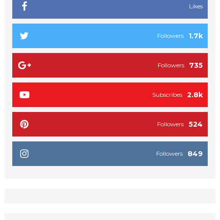
Likes
1.7k
Followers
735
Followers
2.8k
Subscribes
524
Followers
849
Followers