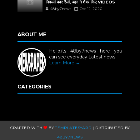
निकली कार रैली, बहन ने शेयर किए VIDEOS
48by7news
Oct 12, 2020
ABOUT ME
Hello,its 48by7news here you
can see everyday Latest news .
Learn More →
CATEGORIES
CRAFTED WITH
BY
TEMPLATESYARD
| DISTRIBUTED BY
48BY7NEWS