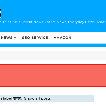
n This Site, Current News, Latest News, Everyday News, Ama
I NEWS
SEO SERVICE
AMAZON
h label
सपरण
.
Show all posts