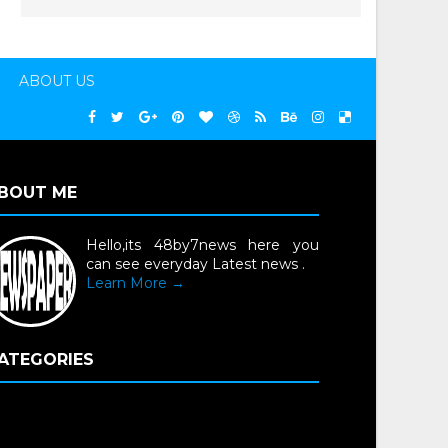
ABOUT US
BOUT ME
Hello,its 48by7news here you
can see everyday Latest news .
Learn More →
ATEGORIES