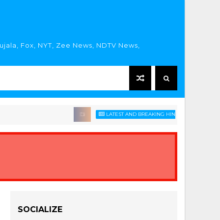
rujala, Fox, NYT, Zee News, NDTV News,
LATEST AND BREAKING HINDI NEWS HEADLINES
SOCIALIZE