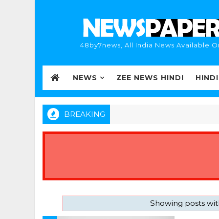
48by7news, All India News Available O
NEWS
ZEE NEWS HINDI
HIND
BREAKING
Showing posts wit