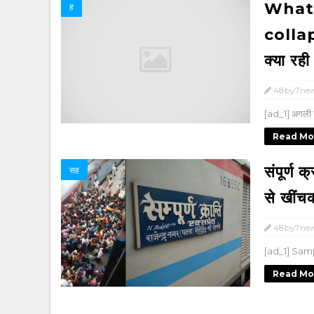
What
ह
collapse
क्या रह
48by7ne
[ad_1] अगली 
Read Mo
संपूर्ण 
सह
से खींच
48by7ne
[ad_1] Samp
Read Mo