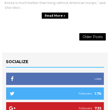
Korea is much better than living without American troops,” said
Shin Won-...
Read More »
Older Posts
SOCIALIZE
Likes
1.7k
Followers
735
Followers