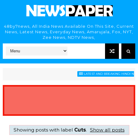
48by7news, All India News Available On This Site, Current
News, Latest News, Everyday News, Amarujala, Fox, NYT,
Zee News, NDTV News,
LATEST AND BREAKING HINDI NEWS
Showing posts with label
Cuts
.
Show all posts