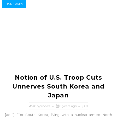
UNNERVES
Notion of U.S. Troop Cuts
Unnerves South Korea and
Japan
48by7news
8 years ago
0
[ad_1] “For South Korea, living with a nuclear-armed North