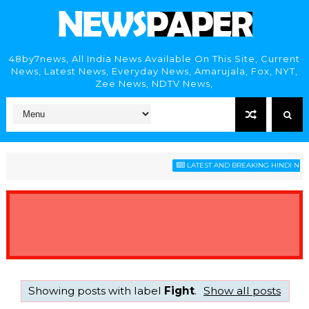
48by7news, All India News Available On This Site, Current
News, Latest News, Everyday News, Amarujala, Fox, NYT,
Zee News, NDTV News,
LATEST AND BREAKING HINDI NEWS
Showing posts with label
Fight
.
Show all posts