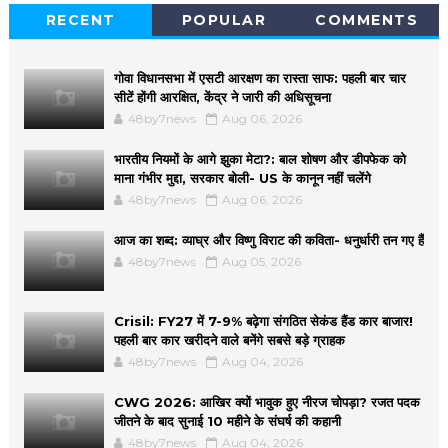
RECENT
POPULAR
COMMENTS
गोवा विधानसभा में एसटी आरक्षण का रास्ता साफ: पहली बार चार
सीटें होंगी आरक्षित, केंद्र ने जारी की अधिसूचना
48by7news
Aug 06, 2026
भारतीय नियमों के आगे झुका मेटा?: बाल शोषण और डीपफेक को
माना गंभीर मुद्दा, सरकार बोली- US के कानून नहीं चलेंगे
48by7news
Aug 06, 2026
आज का शब्द: व्याघ्र और विष्णु विराट की कविता- धनुर्धारी तन गए हैं
48by7news
Aug 05, 2026
Crisil: FY27 में 7-9% बढ़ेगा संगठित सेकंड हैंड कार बाजार!
पहली बार कार खरीदने वाले बनेंगे सबसे बड़े ग्राहक
48by7news
Aug 04, 2026
CWG 2026: आखिर क्यों भावुक हुए नीरज चोपड़ा? रजत पदक
जीतने के बाद सुनाई 10 महीने के संघर्ष की कहानी
48by7news
Aug 04, 2026