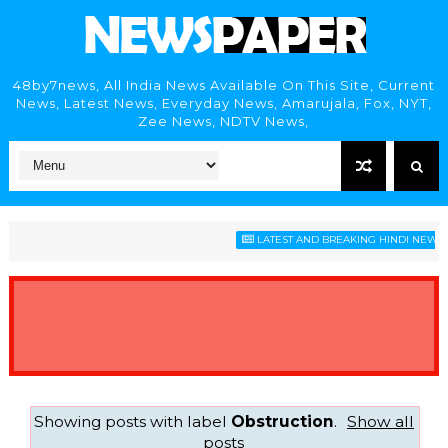
48by7news, All India News Available On This Site, Current
News, Latest News, Everyday News, Amarujala, Fox, NYT,
Zee News, NDTV News,
LATEST AND BREAKING HINDI NEWS HE
Showing posts with label
Obstruction
.
Show all
posts