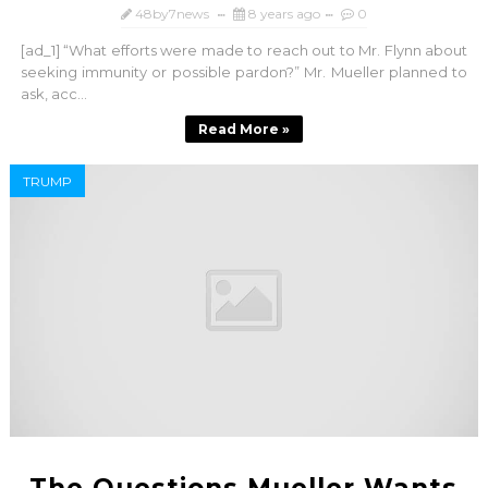
48by7news
8 years ago
0
[ad_1] “What efforts were made to reach out to Mr. Flynn about
seeking immunity or possible pardon?” Mr. Mueller planned to
ask, acc...
Read More »
TRUMP