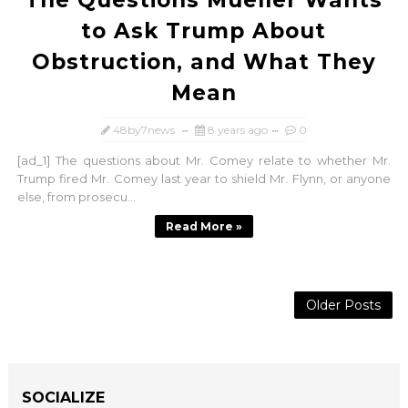
The Questions Mueller Wants
to Ask Trump About
Obstruction, and What They
Mean
48by7news
8 years ago
0
[ad_1] The questions about Mr. Comey relate to whether Mr.
Trump fired Mr. Comey last year to shield Mr. Flynn, or anyone
else, from prosecu...
Read More »
Older Posts
SOCIALIZE