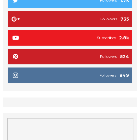
1.7k
Followers
735
Followers
2.8k
Subscribes
524
Followers
849
Followers