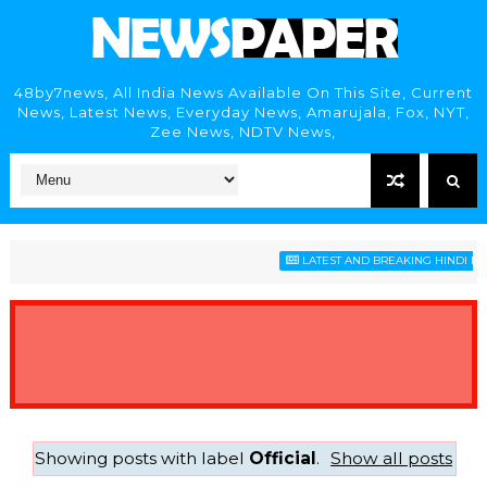
48by7news, All India News Available On This Site, Current
News, Latest News, Everyday News, Amarujala, Fox, NYT,
Zee News, NDTV News,
LATEST AND BREAKING HINDI NEWS
Showing posts with label
Official
.
Show all posts