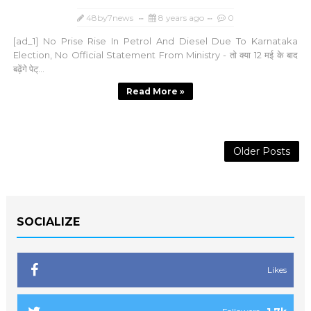
48by7news
8 years ago
0
[ad_1] No Prise Rise In Petrol And Diesel Due To Karnataka
Election, No Official Statement From Ministry - तो क्या 12 मई के बाद
बढ़ेंगे पेट्...
Read More »
Older Posts
SOCIALIZE
Likes