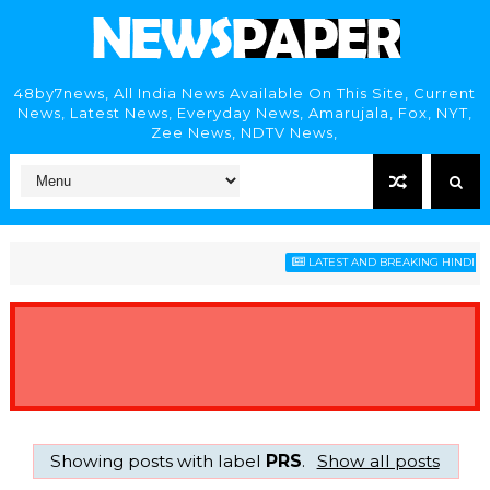
48by7news, All India News Available On This Site, Current
News, Latest News, Everyday News, Amarujala, Fox, NYT,
Zee News, NDTV News,
LATEST AND BREAKING HINDI NEW
Showing posts with label
PRS
.
Show all posts