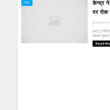
केन्द्र 
सबध
पर रोक 
48by7ne
[ad_1] नई दिल्
सरकार गुरुवार क
Read Mo