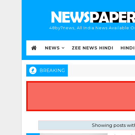
48by7news, All India News Available O
NEWS
ZEE NEWS HINDI
HIND
BREAKING
Showing posts wit