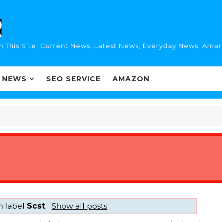
n This Site, Current News, Latest News, Everyday News, Ama
I NEWS
SEO SERVICE
AMAZON
h label
Scst
.
Show all posts