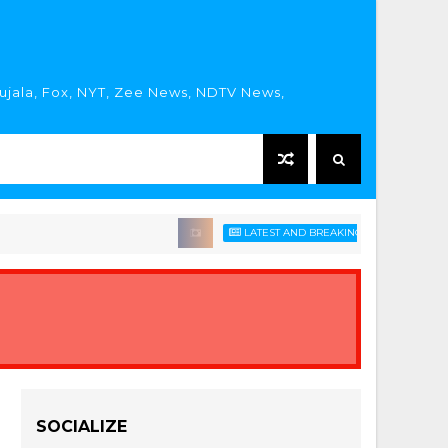
rujala, Fox, NYT, Zee News, NDTV News,
LATEST AND BREAKING HINDI NEWS HEADLIN
SOCIALIZE