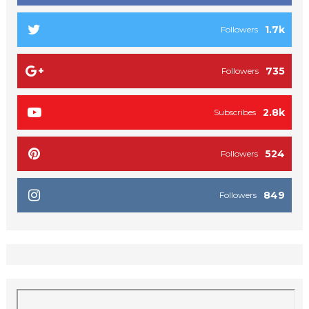
1.7k
Followers
735
Followers
2.8k
Subscribes
524
Followers
849
Followers