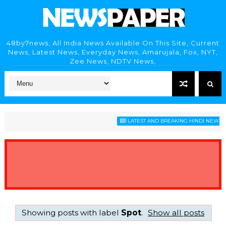
48by7news, All India News Available On This Site, Current
News, Latest News, Everyday News, Amarujala, Fox, NYT,
Zee News, NDTV News,
LATEST AND BREAKING HINDI NEWS HEA
Showing posts with label
Spot
.
Show all posts