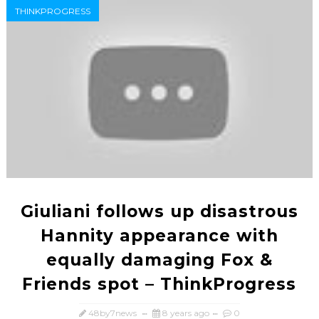
THINKPROGRESS
Giuliani follows up disastrous
Hannity appearance with
equally damaging Fox &
Friends spot – ThinkProgress
48by7news
8 years ago
0