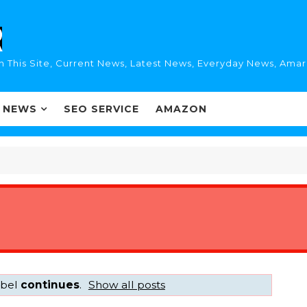
n This Site, Current News, Latest News, Everyday News, Ama
I NEWS
SEO SERVICE
AMAZON
abel
continues
.
Show all posts