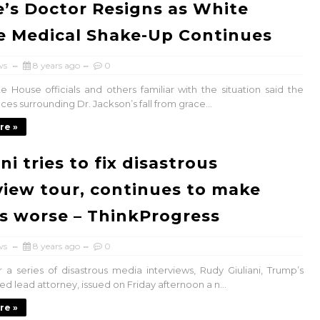
’s Doctor Resigns as White
 Medical Shake-Up Continues
ws
8 years ago
0
te House officials and others familiar with the situation said the
es surrounding Dr. Jackson’s fall from grace...
re »
ni tries to fix disastrous
view tour, continues to make
s worse – ThinkProgress
ws
8 years ago
0
er a series of disastrous media interviews, Rudy Giuliani, Trump’s
d lead attorney, issued on Friday afternoon a n...
re »