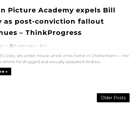
n Picture Academy expels Bill
 as post-conviction fallout
nues – ThinkProgress
ws
8 years ago
0
Bill Cosby sits under house arrest in his home in Cheltenham — the
 where he drugged and sexually assaulted Andrea ...
re »
Older Posts