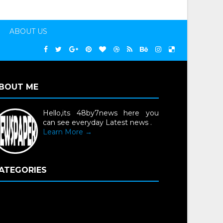
ABOUT US
BOUT ME
Hello,its 48by7news here you
can see everyday Latest news .
Learn More →
ATEGORIES