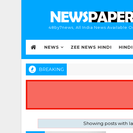
48by7news, All India News Available O
NEWS
ZEE NEWS HINDI
HIND
BREAKING
Showing posts with l