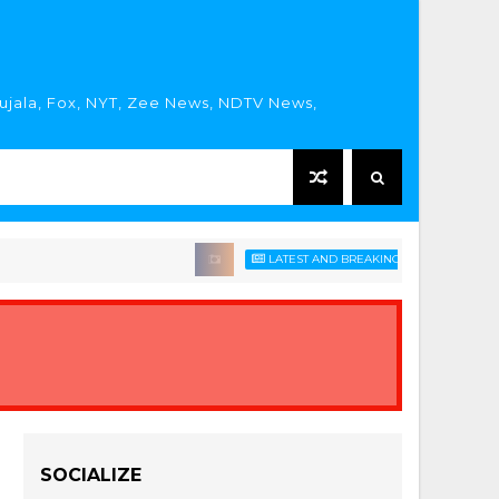
rujala, Fox, NYT, Zee News, NDTV News,
LATEST AND BREAKING HINDI NEWS HEADLINE
SOCIALIZE