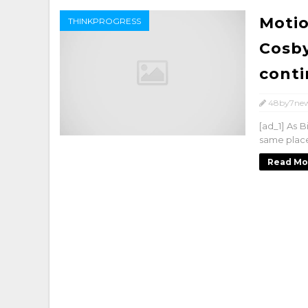
Motio
THINKPROGRESS
Cosby
conti
48by7ne
[ad_1] As 
same place
Read Mo