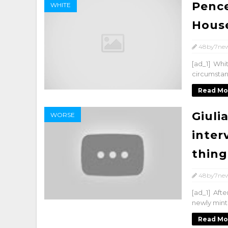
Pence
WHITE
House
48by7ne
[ad_1] Whi
circumstanc
Read Mo
Giulia
WORSE
inter
thing
48by7ne
[ad_1] Aft
newly minte
Read Mo