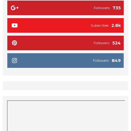
735
Followers
2.8k
Subscribes
524
Followers
849
Followers