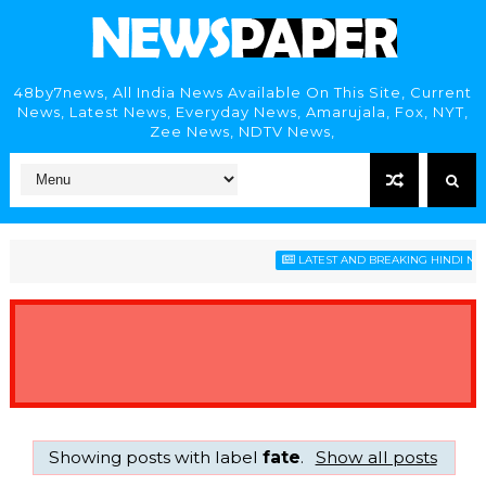
48by7news, All India News Available On This Site, Current
News, Latest News, Everyday News, Amarujala, Fox, NYT,
Zee News, NDTV News,
LATEST AND BREAKING HINDI NEWS
Showing posts with label
fate
.
Show all posts