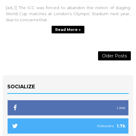
[ad_1] The ICC was forced to abandon the notion of staging
World Cup matches at London's Olympic Stadium next year,
due to concerns that...
Read More »
Older Posts
SOCIALIZE
Likes
1.7k
Followers