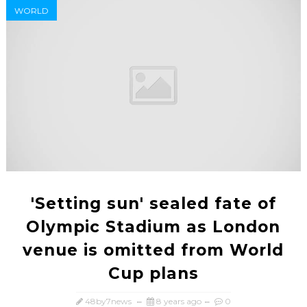
WORLD
'Setting sun' sealed fate of
Olympic Stadium as London
venue is omitted from World
Cup plans
48by7news
8 years ago
0