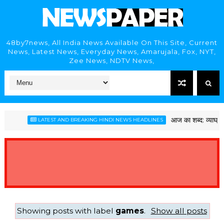
48by7news, All India News Available On This Site, Current
News, Latest News, Everyday News, Amarujala, Fox, NYT,
Zee News, NDTV News,
आज का शब्द: व्याघ्र और व
LATEST AND BREAKING HINDI NEWS HEADLINES
Showing posts with label
games
.
Show all posts