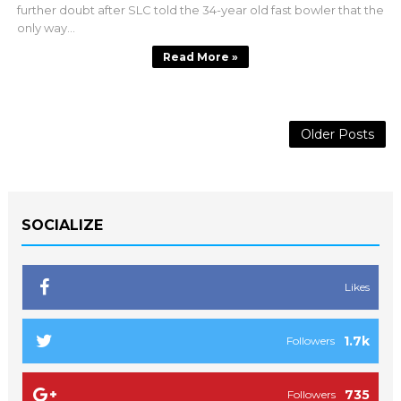
further doubt after SLC told the 34-year old fast bowler that the
only way...
Read More »
Older Posts
SOCIALIZE
Likes
1.7k
Followers
735
Followers