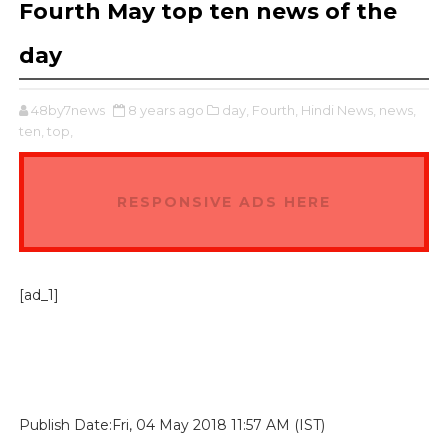
Fourth May top ten news of the
day
48by7news
8 years ago
day,
Fourth,
Hindi News,
news,
ten,
top,
RESPONSIVE ADS HERE
[ad_1]
Publish Date:Fri, 04 May 2018 11:57 AM (IST)