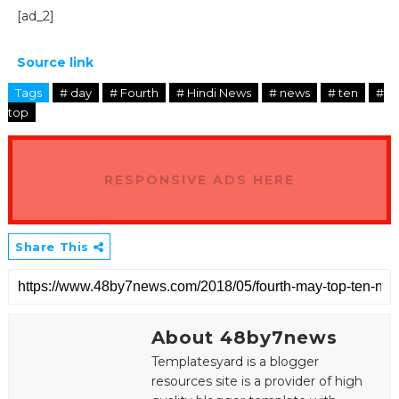
[ad_2]
Source link
Tags
# day
# Fourth
# Hindi News
# news
# ten
#
top
RESPONSIVE ADS HERE
Share This
About 48by7news
Templatesyard is a blogger
resources site is a provider of high