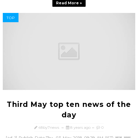
Read More »
TOP
Third May top ten news of the
day
48by7news
8 years ago
0
[ad_1] Publish Date:Thu, 03 May 2018 09:29 AM (IST) ताजा खबर-