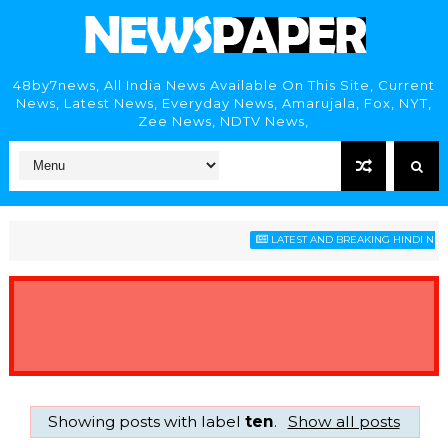
48by7news, All India News Available On This Site, Current
News, Latest News, Everyday News, Amarujala, Fox, NYT,
Zee News, NDTV News,
LATEST AND BREAKING HINDI NEWS 
Showing posts with label
ten
.
Show all posts