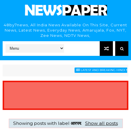
48by7news, All India News Available On This Site, Current
News, Latest News, Everyday News, Amarujala, Fox, NYT,
Zee News, NDTV News,
LATEST AND BREAKING HINDI NEWS
Showing posts with label
आरपय
.
Show all posts