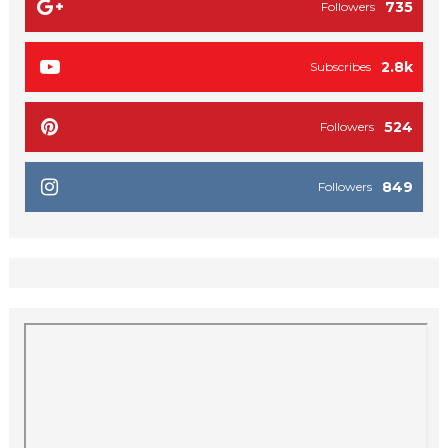
735
Followers
2.8k
Subscribes
524
Followers
849
Followers