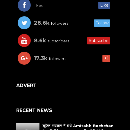
Like
likes
28.6k
Follow
followers
8.6k
Subscribe
subscribers
17.3k
+1
followers
ADVERT
RECENT NEWS
शूजित सरकार ने बांधे Amitabh Bachchan