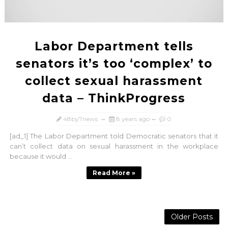
Labor Department tells
senators it’s too ‘complex’ to
collect sexual harassment
data – ThinkProgress
48by7news
8 years ago
0
[ad_1] The Labor Department told Democratic senators that it
can’t collect data on sexual harassment in the workplace
because it would ...
Read More »
Older Posts