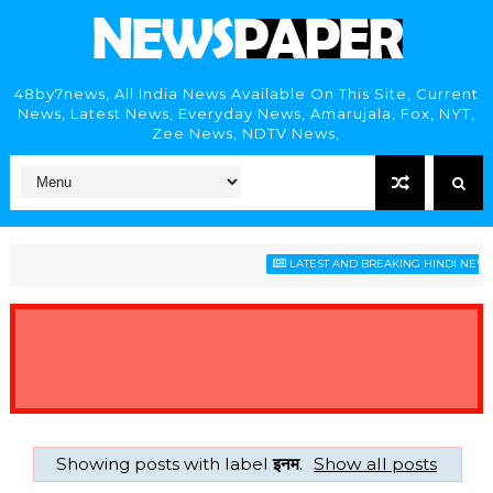
48by7news, All India News Available On This Site, Current
News, Latest News, Everyday News, Amarujala, Fox, NYT,
Zee News, NDTV News,
LATEST AND BREAKING HINDI NEWS H
Showing posts with label
इनम
.
Show all posts