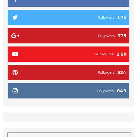
1.7k
Followers
735
Followers
2.8k
Subscribes
524
Followers
849
Followers