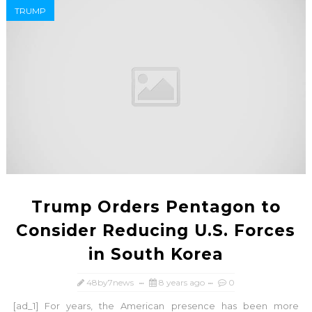
TRUMP
Trump Orders Pentagon to
Consider Reducing U.S. Forces
in South Korea
48by7news
8 years ago
0
[ad_1] For years, the American presence has been more