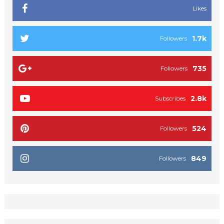
Likes
1.7k
Followers
735
Followers
2.8k
Subscribes
524
Followers
849
Followers