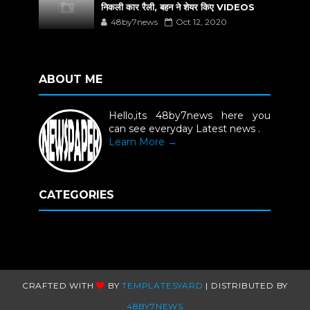
निकली कार रैली, बहन ने शेयर किए VIDEOS
48by7news
Oct 12, 2020
ABOUT ME
Hello,its 48by7news here you
can see everyday Latest news .
Learn More →
CATEGORIES
CRAFTED WITH
BY
TEMPLATESYARD
| DISTRIBUTED BY
48BY7NEWS