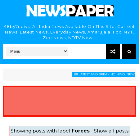
48by7news, All India News Available On This Site, Current
News, Latest News, Everyday News, Amarujala, Fox, NYT,
Zee News, NDTV News,
LATEST AND BREAKING HINDI NEWS HEA
Showing posts with label
Forces
.
Show all posts